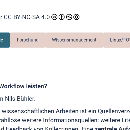
er
CC BY-NC-SA 4.0
le
Forschung
Wissensmanagement
Linux/FO
orkflow leisten?
n Nils Bühler.
n wissenschaftlichen Arbeiten ist ein Quellenver
zahllose weitere Informationsquellen: weitere Lite
nd Feedback von Kolleg:innen. Eine
zentrale Auf