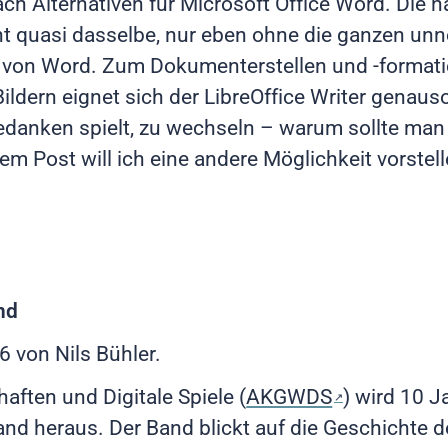
h Alternativen für Microsoft Office Word. Die n
acht quasi dasselbe, nur eben ohne die ganzen u
von Word. Zum Dokumenterstellen und -formatie
ildern eignet sich der LibreOffice Writer genaus
anken spielt, zu wechseln – warum sollte man 
m Post will ich eine andere Möglichkeit vorstel
nd
26
von Nils Bühler.
aften und Digitale Spiele (
AKGWDS
) wird 10 J
 heraus. Der Band blickt auf die Geschichte d